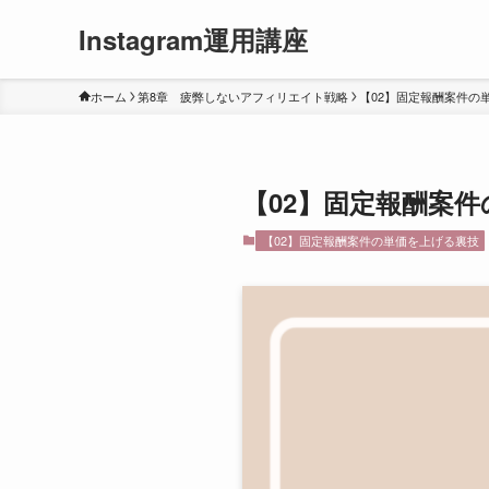
Instagram運用講座
ホーム
第8章 疲弊しないアフィリエイト戦略
【02】固定報酬案件の
【02】固定報酬案
【02】固定報酬案件の単価を上げる裏技